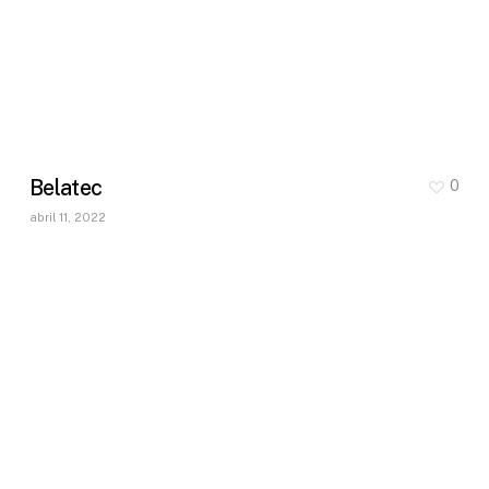
Belatec
0
abril 11, 2022