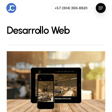
Skip
Menu
+57 (304) 366-8820
to
Close
main
Menu
content
Desarrollo Web