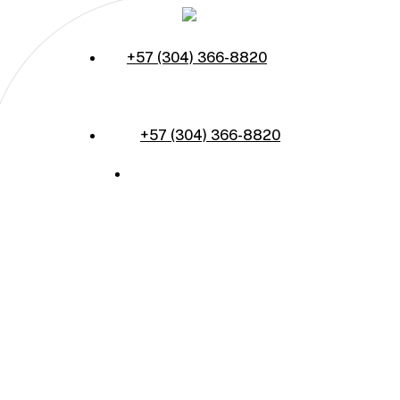
Skip
to
+57 (304) 366-8820
main
content
Menu
+57 (304) 366-8820
Menu