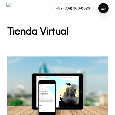
Skip
Menu
+57 (304) 366-8820
to
Close
main
Menu
content
Tienda Virtual