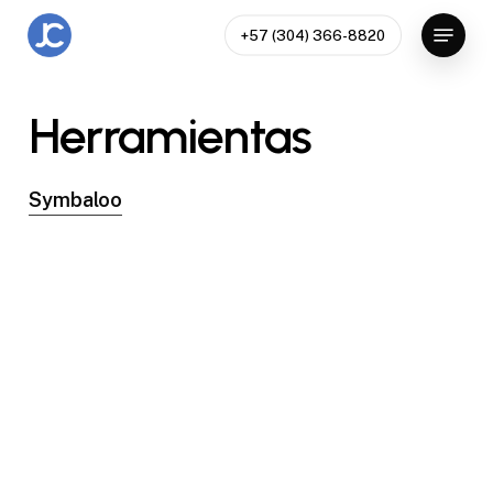
Skip
Menu
+57 (304) 366-8820
to
Close
main
Menu
content
Herramientas
Symbaloo